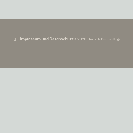
Impressum und Datenschutz
© 2020 Hansch Baumpflege
Impressum
Angaben gemäß § 5 TMG:
Gregor Hansch
Lucy-Lameck-Str. 17
12049 Berlin
Kontakt:
Telefon: +49 (0) 176 846 626 58
EMail:
gregor@hanschbaumpflege.de